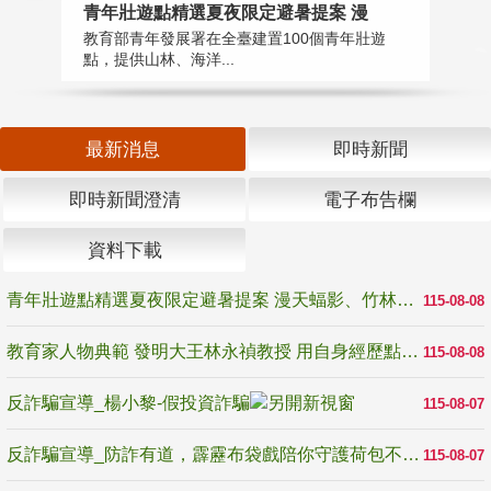
教
青年壯遊點精選夏夜限定避暑提案 漫
在
教育部青年發展署在全臺建置100個青年壯遊
譽
點，提供山林、海洋...
最新消息
即時新聞
即時新聞澄清
電子布告欄
資料下載
青年壯遊點精選夏夜限定避暑提案 漫天蝠影、竹林尋蛙、茶香夜觀 邀青年暮色出發
115-08-08
教育家人物典範 發明大王林永禎教授 用自身經歷點亮學生的路
115-08-08
反詐騙宣導_楊小黎-假投資詐騙
115-08-07
反詐騙宣導_防詐有道，霹靂布袋戲陪你守護荷包不受騙
115-08-07