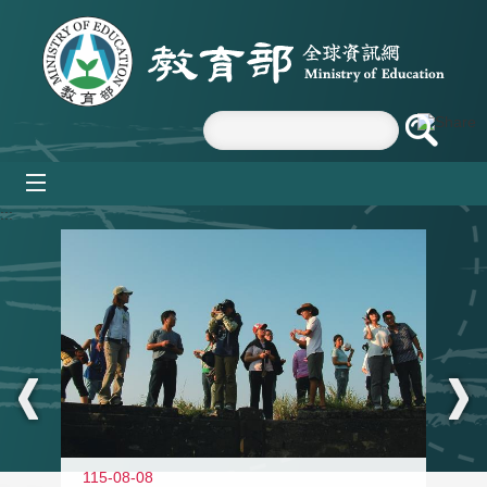
跳到主要內容區塊
mobile_menu
:::
11
115-08-08