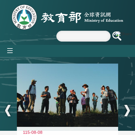
跳到主要內容區塊
mobile_menu
:::
11
115-08-08