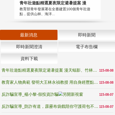
教
青年壯遊點精選夏夜限定避暑提案 漫
在
教育部青年發展署在全臺建置100個青年壯遊
譽
點，提供山林、海洋...
最新消息
即時新聞
即時新聞澄清
電子布告欄
資料下載
青年壯遊點精選夏夜限定避暑提案 漫天蝠影、竹林尋蛙、茶香夜觀 邀青年暮色出發
115-08-08
教育家人物典範 發明大王林永禎教授 用自身經歷點亮學生的路
115-08-08
反詐騙宣導_楊小黎-假投資詐騙
115-08-07
反詐騙宣導_防詐有道，霹靂布袋戲陪你守護荷包不受騙
115-08-07