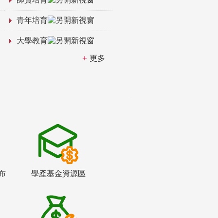
青年培育
大學教育
更多
布
學產基金資源區