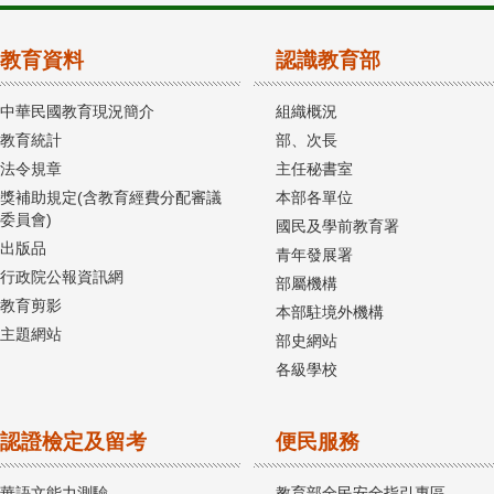
教育資料
認識教育部
中華民國教育現況簡介
組織概況
教育統計
部、次長
法令規章
主任秘書室
獎補助規定(含教育經費分配審議
本部各單位
委員會)
國民及學前教育署
出版品
青年發展署
行政院公報資訊網
部屬機構
教育剪影
本部駐境外機構
主題網站
部史網站
各級學校
認證檢定及留考
便民服務
華語文能力測驗
教育部全民安全指引專區