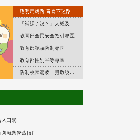
聰明用網路 青春不迷路
「補課了沒？」人權及轉型正義教育專區
教育部全民安全指引專區
教育部詐騙防制專區
教育部性別平等專區
防制校園霸凌，勇敢說出來！
習入口網
育與就業儲蓄帳戶