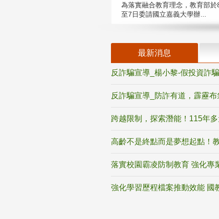
為落實融合教育理念，教育部於8
至7日委請國立嘉義大學辦...
最新消息
反詐騙宣導_楊小黎-假投資詐
反詐騙宣導_防詐有道，霹靂布
跨越限制，探索潛能！115年
高齡不是終點而是夢想起點！教
落實校園霸凌防制教育 強化專
強化學習歷程檔案推動效能 國