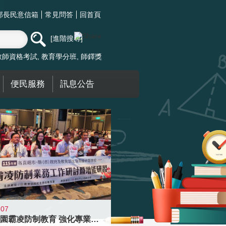
部長民意信箱
常見問答
回首頁
進階搜尋
教師資格考試
教育學分班
師鐸獎
便民服務
訊息公告
-07
落實校園霸凌防制教育 強化專業知能