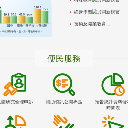
終身學習
技術及職業教育
便民服務
人體研究倫理申訴
補助資訊公開專區
預告統計資料發
時間表