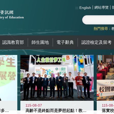
網站導覽
:::
English
熱門搜尋：
認識教育部
師生園地
電子辭典
認證檢定及留考
115-08-07
115-08
高齡不是終點而是夢想起點！教育部打
跨越限制，探索潛能！115年多元潛