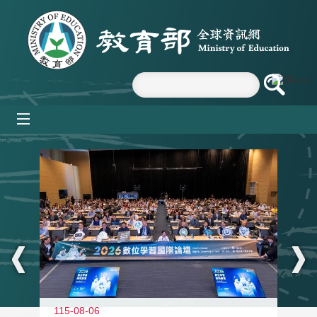
跳到主要內容區塊
mobile_menu
:::
115-08-06
11