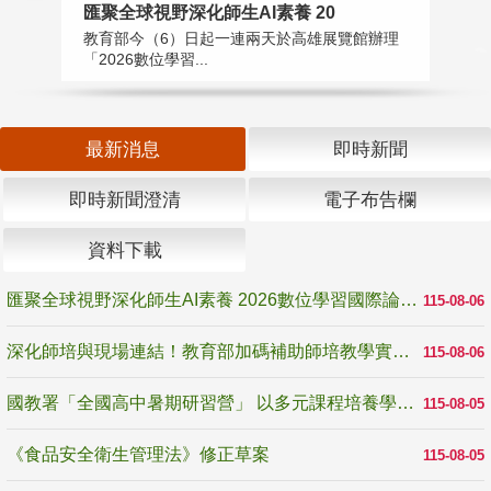
匯聚全球視野深化師生AI素養 20
國
教育部今（6）日起一連兩天於高雄展覽館辦理
教
「2026數位學習...
中
最新消息
即時新聞
即時新聞澄清
電子布告欄
資料下載
匯聚全球視野深化師生AI素養 2026數位學習國際論壇高雄登場
115-08-06
深化師培與現場連結！教育部加碼補助師培教學實踐研究 10月師培國際研討會交流教學實踐經驗
115-08-06
國教署「全國高中暑期研習營」 以多元課程培養學生瞭解誠信專業與倫理價值
115-08-05
《食品安全衛生管理法》修正草案
115-08-05