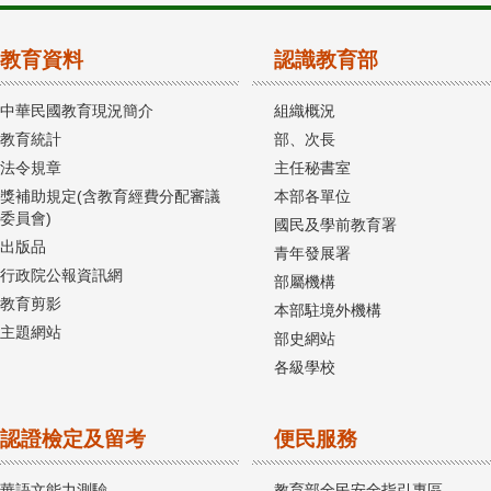
教育資料
認識教育部
中華民國教育現況簡介
組織概況
教育統計
部、次長
法令規章
主任秘書室
獎補助規定(含教育經費分配審議
本部各單位
委員會)
國民及學前教育署
出版品
青年發展署
行政院公報資訊網
部屬機構
教育剪影
本部駐境外機構
主題網站
部史網站
各級學校
認證檢定及留考
便民服務
華語文能力測驗
教育部全民安全指引專區