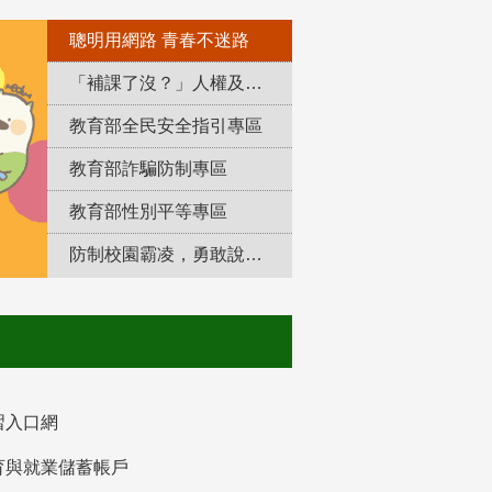
聰明用網路 青春不迷路
「補課了沒？」人權及轉型正義教育專區
教育部全民安全指引專區
教育部詐騙防制專區
教育部性別平等專區
防制校園霸凌，勇敢說出來！
習入口網
育與就業儲蓄帳戶