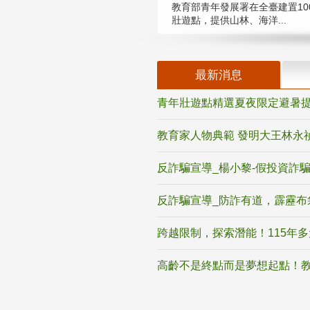
教育部青年發展署在全臺建置10
壯遊點，提供山林、海洋...
最新消息
青年壯遊點精選夏夜限定避暑提
教育家人物典範 發明大王林永
反詐騙宣導_楊小黎-假投資詐
反詐騙宣導_防詐有道，霹靂布
跨越限制，探索潛能！115年
高齡不是終點而是夢想起點！教