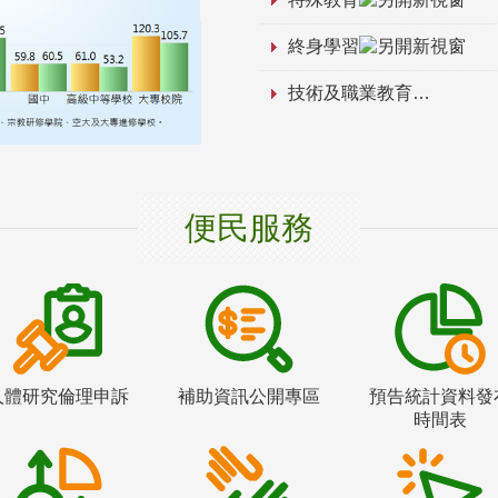
終身學習
技術及職業教育
便民服務
人體研究倫理申訴
補助資訊公開專區
預告統計資料發
時間表