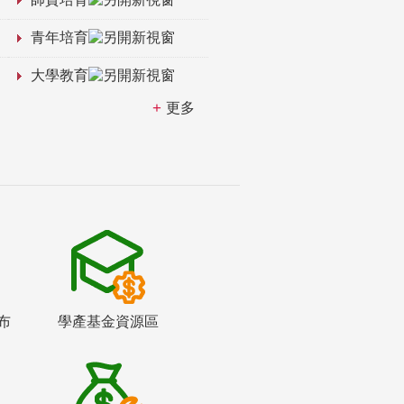
青年培育
大學教育
更多
布
學產基金資源區