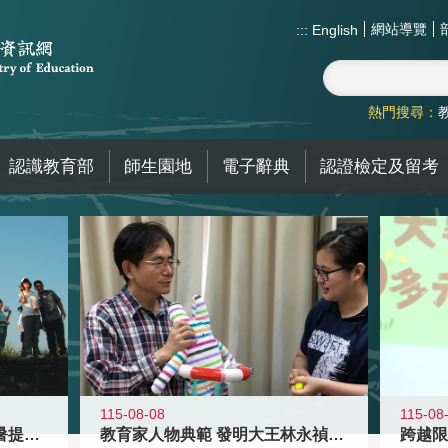
網站導覽
:::
English
熱門搜尋：
認識教育部
師生園地
電子辭典
認證檢定及留考
115-08-08
115-08
教育家人物典範 發明大王林永禎教授
青年壯遊點精選夏夜限定避暑提案 漫