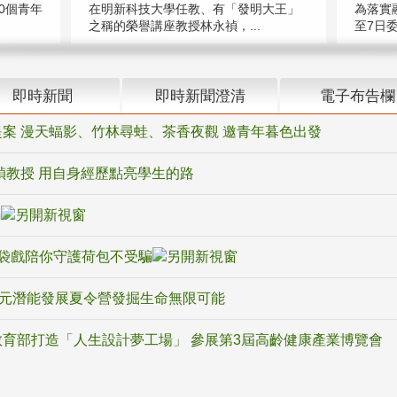
在明新科技大學任教、有「發明大王」
0個青年
為落實
之稱的榮譽講座教授林永禎，...
至7日委
即時新聞
即時新聞澄清
電子布告欄
案 漫天蝠影、竹林尋蛙、茶香夜觀 邀青年暮色出發
禎教授 用自身經歷點亮學生的路
騙
袋戲陪你守護荷包不受騙
多元潛能發展夏令營發掘生命無限可能
育部打造「人生設計夢工場」 參展第3屆高齡健康產業博覽會