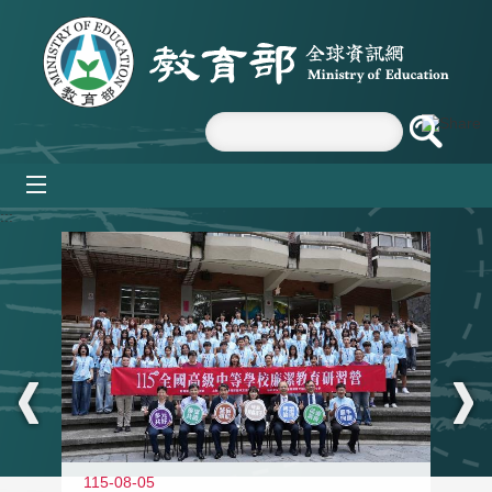
跳到主要內容區塊
mobile_menu
:::
115-08-05
11