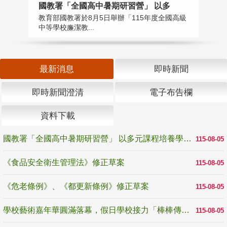
國教署「全國高中暑期研習營」 以多
學
教育部國教署於8月5日舉辦「115年度全國高級
教
中等學校廉潔教...
「
最新消息
即時新聞
即時新聞澄清
電子布告欄
資料下載
國教署「全國高中暑期研習營」 以多元課程培養學生瞭解誠信專業與倫理價值
115-08-05
《食品安全衛生管理法》修正草案
115-08-05
《危老條例》、《都更新條例》修正草案
115-08-05
學校藝術嘉年華圓滿落幕，假日學校接力「棒棒傳美感」
115-08-05