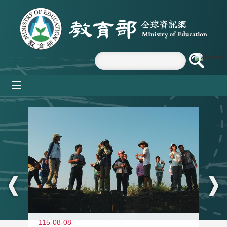
跳到主要內容區塊
mobile_menu
:::
11
115-08-08