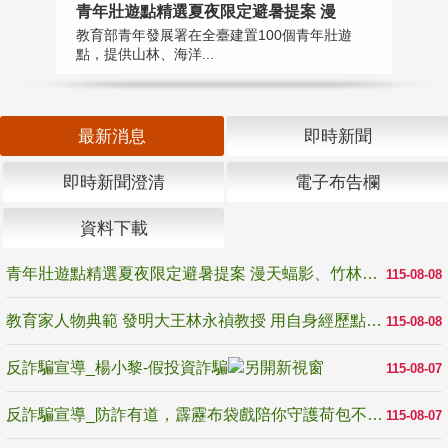
教
青年壯遊點精選夏夜限定避暑提案 漫
在
教育部青年發展署在全臺建置100個青年壯遊
譽
點，提供山林、海洋...
最新消息
即時新聞
即時新聞澄清
電子布告欄
資料下載
青年壯遊點精選夏夜限定避暑提案 漫天蝠影、竹林尋蛙、茶香夜觀 邀青年暮色出發
115-08-08
教育家人物典範 發明大王林永禎教授 用自身經歷點亮學生的路
115-08-08
反詐騙宣導_楊小黎-假投資詐騙
115-08-07
反詐騙宣導_防詐有道，霹靂布袋戲陪你守護荷包不受騙
115-08-07