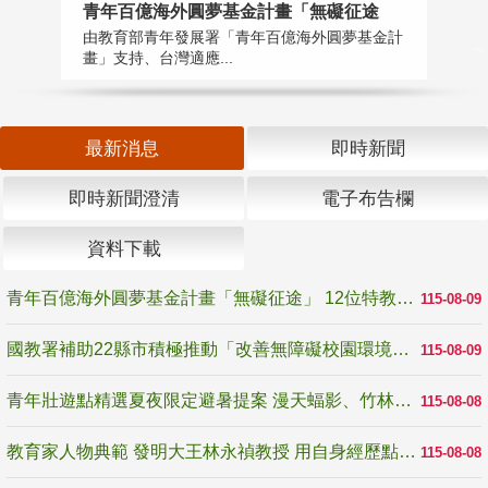
青年百億海外圓夢基金計畫「無礙征途
國
由教育部青年發展署「青年百億海外圓夢基金計
無
畫」支持、台灣適應...
是
最新消息
即時新聞
即時新聞澄清
電子布告欄
資料下載
青年百億海外圓夢基金計畫「無礙征途」 12位特教與弱勢青年勇闖西班牙 跨越感官限制見證生命蛻變
115-08-09
國教署補助22縣市積極推動「改善無障礙校園環境計畫」 打造友善、安全、無礙學習空間
115-08-09
青年壯遊點精選夏夜限定避暑提案 漫天蝠影、竹林尋蛙、茶香夜觀 邀青年暮色出發
115-08-08
教育家人物典範 發明大王林永禎教授 用自身經歷點亮學生的路
115-08-08