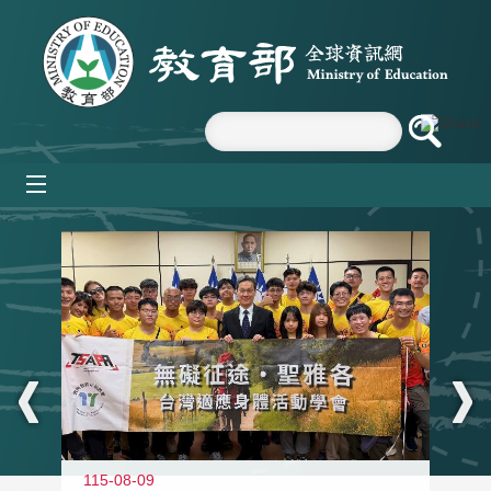
跳到主要內容區塊
mobile_menu
:::
115-08-09
11