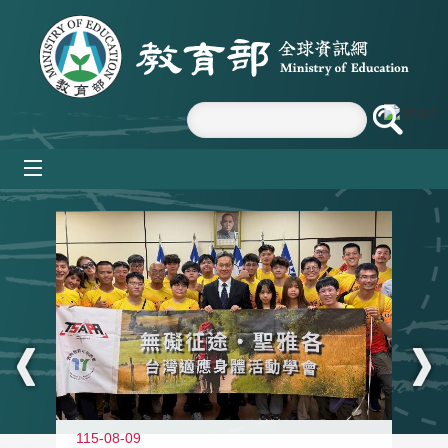
跳到主要內容區塊
mobile_menu
:::
115-08-09
11