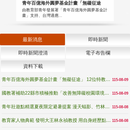
青年百億海外圓夢基金計畫「無礙征途
國
由教育部青年發展署「青年百億海外圓夢基金計
無
畫」支持、台灣適應...
是
最新消息
即時新聞
即時新聞澄清
電子布告欄
資料下載
青年百億海外圓夢基金計畫「無礙征途」 12位特教與弱勢青年勇闖西班牙 跨越感官限制見證生命蛻變
115-08-09
國教署補助22縣市積極推動「改善無障礙校園環境計畫」 打造友善、安全、無礙學習空間
115-08-09
青年壯遊點精選夏夜限定避暑提案 漫天蝠影、竹林尋蛙、茶香夜觀 邀青年暮色出發
115-08-08
教育家人物典範 發明大王林永禎教授 用自身經歷點亮學生的路
115-08-08