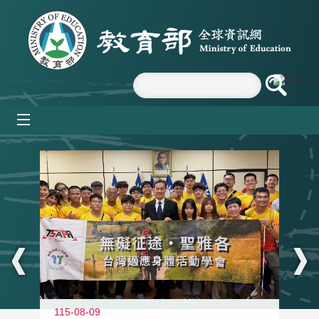
跳到主要內容區塊
mobile_menu
:::
115-08-09
11