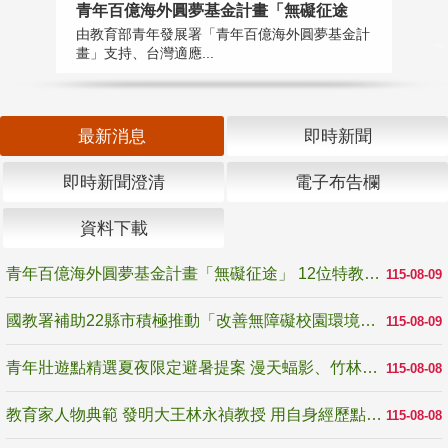
青年百億海外圓夢基金計畫「無礙征途
國
由教育部青年發展署「青年百億海外圓夢基金計
無
畫」支持、台灣適應...
是
最新消息
即時新聞
即時新聞澄清
電子布告欄
資料下載
青年百億海外圓夢基金計畫「無礙征途」 12位特教與弱勢青年勇闖西班牙 跨越感官限制見證生命蛻變
115-08-09
國教署補助22縣市積極推動「改善無障礙校園環境計畫」 打造友善、安全、無礙學習空間
115-08-09
青年壯遊點精選夏夜限定避暑提案 漫天蝠影、竹林尋蛙、茶香夜觀 邀青年暮色出發
115-08-08
教育家人物典範 發明大王林永禎教授 用自身經歷點亮學生的路
115-08-08