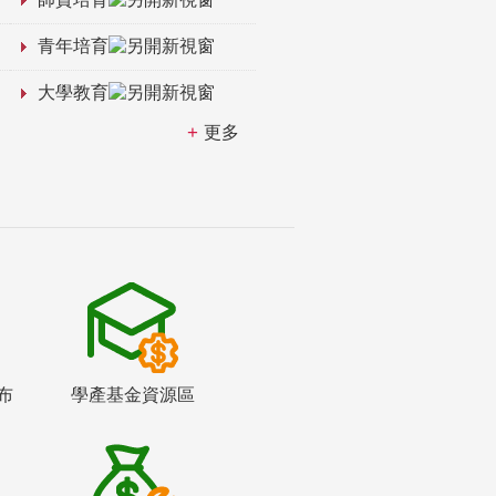
青年培育
大學教育
更多
布
學產基金資源區