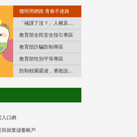
聰明用網路 青春不迷路
「補課了沒？」人權及轉型正義教育專區
教育部全民安全指引專區
教育部詐騙防制專區
教育部性別平等專區
防制校園霸凌，勇敢說出來！
習入口網
育與就業儲蓄帳戶