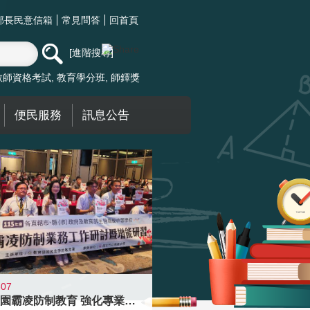
部長民意信箱
常見問答
回首頁
進階搜尋
教師資格考試
教育學分班
師鐸獎
便民服務
訊息公告
-07
落實校園霸凌防制教育 強化專業知能