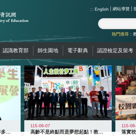
網站導覽
:::
English
熱門搜尋：
認識教育部
師生園地
電子辭典
認證檢定及留考
115-08-07
115-08
高齡不是終點而是夢想起點！教育部打
跨越限制，探索潛能！115年多元潛