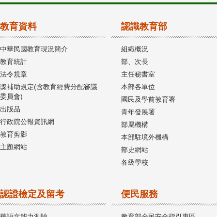
教育資料
認識教育部
中華民國教育現況簡介
組織概況
教育統計
部、次長
法令規章
主任秘書室
獎補助規定(含教育經費分配審議
本部各單位
委員會)
國民及學前教育署
出版品
青年發展署
行政院公報資訊網
部屬機構
教育剪影
本部駐境外機構
主題網站
部史網站
各級學校
認證檢定及留考
便民服務
華語文能力測驗
教育部全民安全指引專區