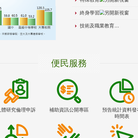
終身學習
技術及職業教育
便民服務
人體研究倫理申訴
補助資訊公開專區
預告統計資料發
時間表