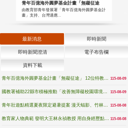
青年百億海外圓夢基金計畫「無礙征途
國
由教育部青年發展署「青年百億海外圓夢基金計
無
畫」支持、台灣適應...
是
最新消息
即時新聞
即時新聞澄清
電子布告欄
資料下載
青年百億海外圓夢基金計畫「無礙征途」 12位特教與弱勢青年勇闖西班牙 跨越感官限制見證生命蛻變
115-08-09
國教署補助22縣市積極推動「改善無障礙校園環境計畫」 打造友善、安全、無礙學習空間
115-08-09
青年壯遊點精選夏夜限定避暑提案 漫天蝠影、竹林尋蛙、茶香夜觀 邀青年暮色出發
115-08-08
教育家人物典範 發明大王林永禎教授 用自身經歷點亮學生的路
115-08-08