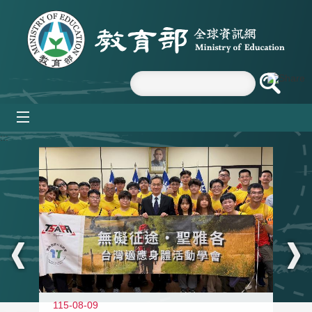
跳到主要內容區塊
mobile_menu
:::
115-08-09
11