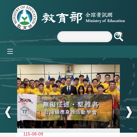
跳到主要內容區塊
mobile_menu
:::
115-08-09
11