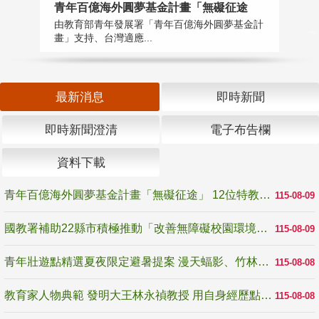
青年百億海外圓夢基金計畫「無礙征途
國
由教育部青年發展署「青年百億海外圓夢基金計
無
畫」支持、台灣適應...
是
最新消息
即時新聞
即時新聞澄清
電子布告欄
資料下載
青年百億海外圓夢基金計畫「無礙征途」 12位特教與弱勢青年勇闖西班牙 跨越感官限制見證生命蛻變
115-08-09
國教署補助22縣市積極推動「改善無障礙校園環境計畫」 打造友善、安全、無礙學習空間
115-08-09
青年壯遊點精選夏夜限定避暑提案 漫天蝠影、竹林尋蛙、茶香夜觀 邀青年暮色出發
115-08-08
教育家人物典範 發明大王林永禎教授 用自身經歷點亮學生的路
115-08-08