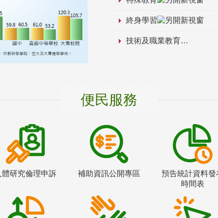
終身學習
技術及職業教育
便民服務
人體研究倫理申訴
補助資訊公開專區
預告統計資料發
時間表