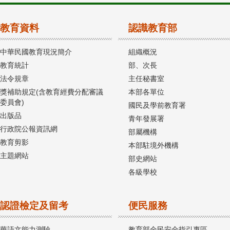
教育資料
認識教育部
中華民國教育現況簡介
組織概況
教育統計
部、次長
法令規章
主任秘書室
獎補助規定(含教育經費分配審議
本部各單位
委員會)
國民及學前教育署
出版品
青年發展署
行政院公報資訊網
部屬機構
教育剪影
本部駐境外機構
主題網站
部史網站
各級學校
認證檢定及留考
便民服務
華語文能力測驗
教育部全民安全指引專區