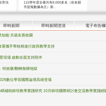
生對生
115學年度全臺共有8,000多名（依各縣
市提報數據為主）新...
即時新聞
即時新聞澄清
電子布告欄
業知能 共築友善校園
教署攜手學校精進行政與教學支持
教育現場 啟動全面支持陪伴
ox」特效藥/翻轉無聊地獄
2026數位學習國際論壇高雄登場
碼補助師培教學實踐研究 10月師培國際研討會交流教學實踐經