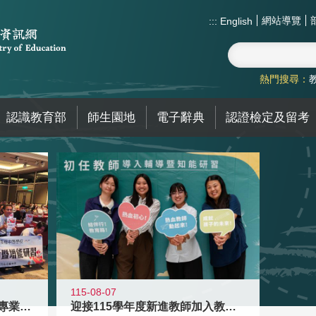
網站導覽
:::
English
熱門搜尋：
認識教育部
師生園地
電子辭典
認證檢定及留考
115-08-07
落實校園霸凌防制教育 強化專業知能
迎接115學年度新進教師加入教育現