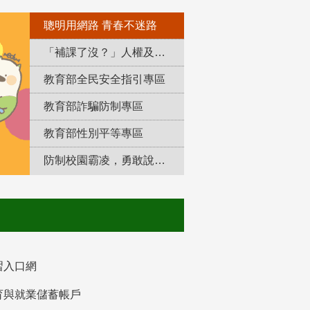
聰明用網路 青春不迷路
「補課了沒？」人權及轉型正義教育專區
教育部全民安全指引專區
教育部詐騙防制專區
教育部性別平等專區
防制校園霸凌，勇敢說出來！
習入口網
育與就業儲蓄帳戶