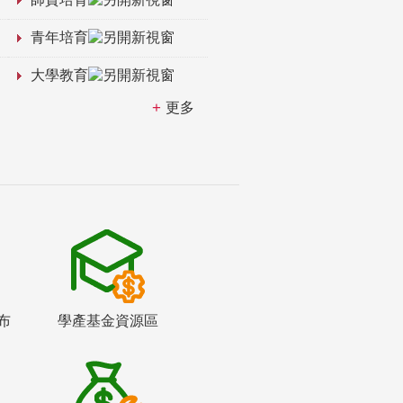
青年培育
大學教育
更多
布
學產基金資源區