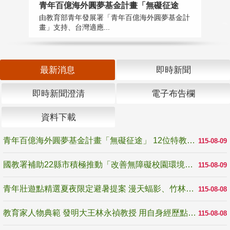
青年百億海外圓夢基金計畫「無礙征途
國
由教育部青年發展署「青年百億海外圓夢基金計
無
畫」支持、台灣適應...
是
最新消息
即時新聞
即時新聞澄清
電子布告欄
資料下載
青年百億海外圓夢基金計畫「無礙征途」 12位特教與弱勢青年勇闖西班牙 跨越感官限制見證生命蛻變
115-08-09
國教署補助22縣市積極推動「改善無障礙校園環境計畫」 打造友善、安全、無礙學習空間
115-08-09
青年壯遊點精選夏夜限定避暑提案 漫天蝠影、竹林尋蛙、茶香夜觀 邀青年暮色出發
115-08-08
教育家人物典範 發明大王林永禎教授 用自身經歷點亮學生的路
115-08-08