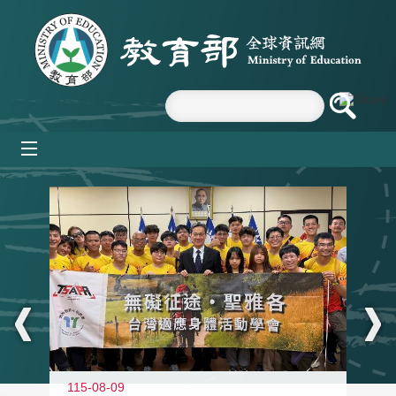
跳到主要內容區塊
mobile_menu
:::
115-08-09
11