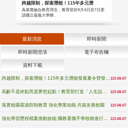
跨越限制，探索潛能！115年多元潛
高
為落實融合教育理念，教育部於8月4日至7日委
教
請國立嘉義大學辦...
博
最新消息
即時新聞
即時新聞澄清
電子布告欄
資料下載
跨越限制，探索潛能！115年多元潛能發展夏令營發掘生命無限可能
115-08-07
高齡不是終點而是夢想起點！教育部打造「人生設計夢工場」 參展第3屆高齡健康產業博覽會
115-08-07
落實校園霸凌防制教育 強化專業知能 共築友善校園
115-08-07
強化學習歷程檔案推動效能 國教署攜手學校精進行政與教學支持
115-08-07