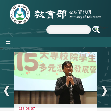
跳到主要內容區塊
mobile_menu
:::
115-08-07
11