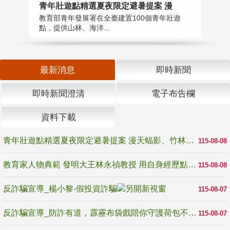
教
青年壯遊點精選夏夜限定避暑提案 漫
在
教育部青年發展署在全臺建置100個青年壯遊
譽
點，提供山林、海洋...
最新消息
即時新聞
即時新聞澄清
電子布告欄
資料下載
青年壯遊點精選夏夜限定避暑提案 漫天蝠影、竹林尋蛙、茶香夜觀 邀青年暮色出發
115-08-08
教育家人物典範 發明大王林永禎教授 用自身經歷點亮學生的路
115-08-08
反詐騙宣導_楊小黎-假投資詐騙
115-08-07
反詐騙宣導_防詐有道，霹靂布袋戲陪你守護荷包不受騙
115-08-07