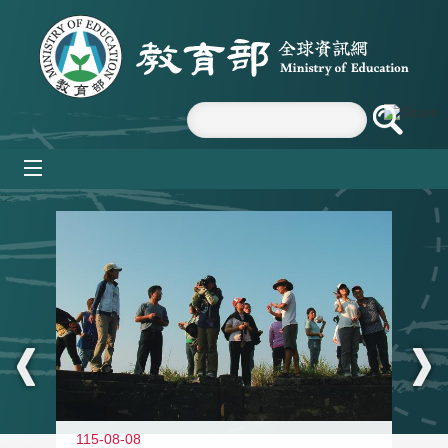
跳到主要內容區塊
mobile_menu
:::
11
115-08-08