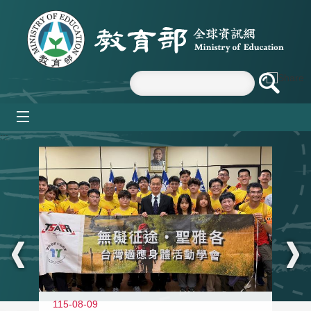
跳到主要內容區塊
mobile_menu
:::
115-08-09
11