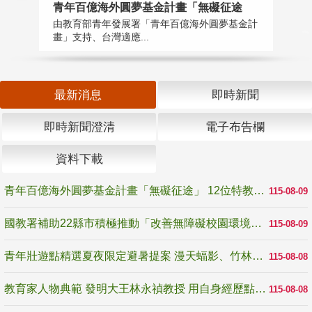
青年百億海外圓夢基金計畫「無礙征途
國
由教育部青年發展署「青年百億海外圓夢基金計
無
畫」支持、台灣適應...
是
最新消息
即時新聞
即時新聞澄清
電子布告欄
資料下載
青年百億海外圓夢基金計畫「無礙征途」 12位特教與弱勢青年勇闖西班牙 跨越感官限制見證生命蛻變
115-08-09
國教署補助22縣市積極推動「改善無障礙校園環境計畫」 打造友善、安全、無礙學習空間
115-08-09
青年壯遊點精選夏夜限定避暑提案 漫天蝠影、竹林尋蛙、茶香夜觀 邀青年暮色出發
115-08-08
教育家人物典範 發明大王林永禎教授 用自身經歷點亮學生的路
115-08-08