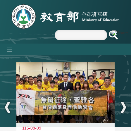
跳到主要內容區塊
mobile_menu
:::
115-08-09
11