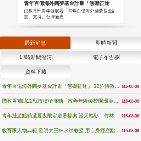
青年百億海外圓夢基金計畫「無礙征途
國
由教育部青年發展署「青年百億海外圓夢基金計
無
畫」支持、台灣適應...
是
最新消息
即時新聞
即時新聞澄清
電子布告欄
資料下載
青年百億海外圓夢基金計畫「無礙征途」 12位特教與弱勢青年勇闖西班牙 跨越感官限制見證生命蛻變
115-08-09
國教署補助22縣市積極推動「改善無障礙校園環境計畫」 打造友善、安全、無礙學習空間
115-08-09
青年壯遊點精選夏夜限定避暑提案 漫天蝠影、竹林尋蛙、茶香夜觀 邀青年暮色出發
115-08-08
教育家人物典範 發明大王林永禎教授 用自身經歷點亮學生的路
115-08-08