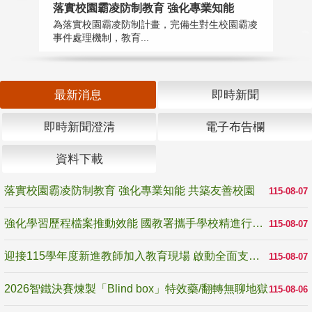
落實校園霸凌防制教育 強化專業知能
迎
為落實校園霸凌防制計畫，完備生對生校園霸凌
1
事件處理機制，教育...
數
最新消息
即時新聞
即時新聞澄清
電子布告欄
資料下載
落實校園霸凌防制教育 強化專業知能 共築友善校園
115-08-07
強化學習歷程檔案推動效能 國教署攜手學校精進行政與教學支持
115-08-07
迎接115學年度新進教師加入教育現場 啟動全面支持陪伴
115-08-07
2026智鐵決賽煉製「Blind box」特效藥/翻轉無聊地獄
115-08-06