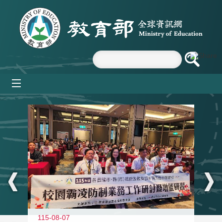
跳到主要內容區塊
mobile_menu
:::
115-08-07
11