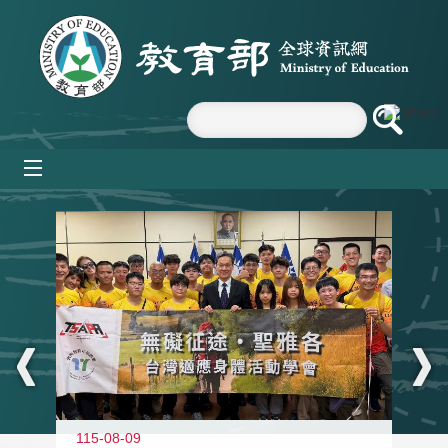
跳到主要內容區塊
mobile_menu
:::
115-08-09
11