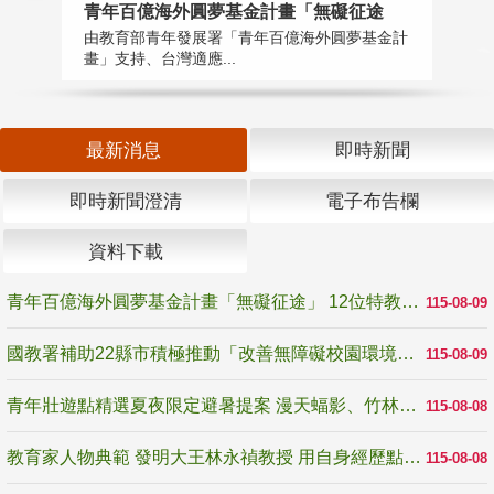
青年百億海外圓夢基金計畫「無礙征途
國
由教育部青年發展署「青年百億海外圓夢基金計
無
畫」支持、台灣適應...
是
最新消息
即時新聞
即時新聞澄清
電子布告欄
資料下載
青年百億海外圓夢基金計畫「無礙征途」 12位特教與弱勢青年勇闖西班牙 跨越感官限制見證生命蛻變
115-08-09
國教署補助22縣市積極推動「改善無障礙校園環境計畫」 打造友善、安全、無礙學習空間
115-08-09
青年壯遊點精選夏夜限定避暑提案 漫天蝠影、竹林尋蛙、茶香夜觀 邀青年暮色出發
115-08-08
教育家人物典範 發明大王林永禎教授 用自身經歷點亮學生的路
115-08-08