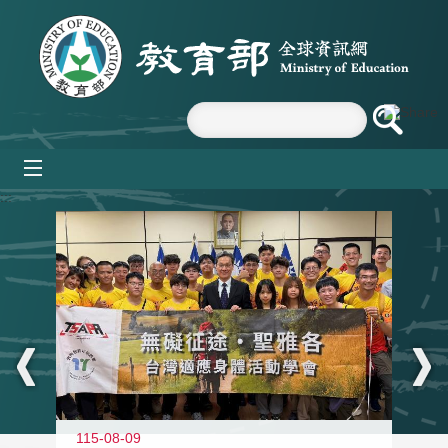
跳到主要內容區塊
mobile_menu
:::
115-08-09
11