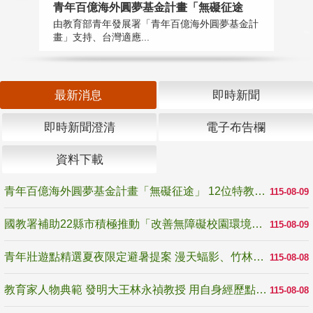
青年百億海外圓夢基金計畫「無礙征途
國
由教育部青年發展署「青年百億海外圓夢基金計
無
畫」支持、台灣適應...
是
最新消息
即時新聞
即時新聞澄清
電子布告欄
資料下載
青年百億海外圓夢基金計畫「無礙征途」 12位特教與弱勢青年勇闖西班牙 跨越感官限制見證生命蛻變
115-08-09
國教署補助22縣市積極推動「改善無障礙校園環境計畫」 打造友善、安全、無礙學習空間
115-08-09
青年壯遊點精選夏夜限定避暑提案 漫天蝠影、竹林尋蛙、茶香夜觀 邀青年暮色出發
115-08-08
教育家人物典範 發明大王林永禎教授 用自身經歷點亮學生的路
115-08-08