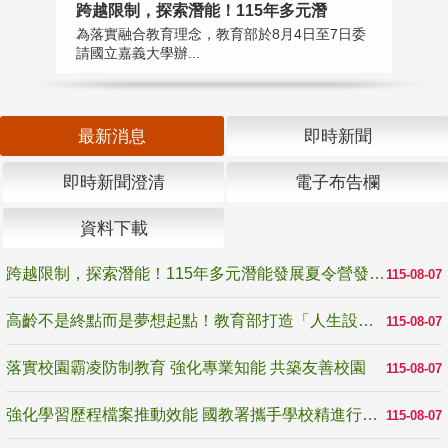
跨越限制，探索潛能！115年多元潛
高
為落實融合教育理念，教育部於8月4日至7日委
教
請國立嘉義大學辦...
博
最新消息
即時新聞
即時新聞澄清
電子布告欄
資料下載
跨越限制，探索潛能！115年多元潛能發展夏令營發掘生命無限可能
115-08-07
高齡不是終點而是夢想起點！教育部打造「人生設計夢工場」 參展第3屆高齡健康產業博覽會
115-08-07
落實校園霸凌防制教育 強化專業知能 共築友善校園
115-08-07
強化學習歷程檔案推動效能 國教署攜手學校精進行政與教學支持
115-08-07