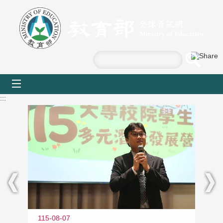
跳到主要內容區塊
mobile_menu
:::
115-08-07
11