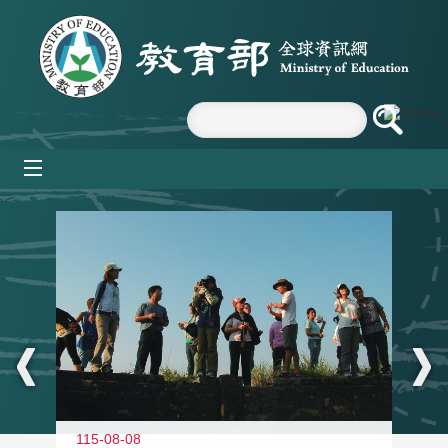
跳到主要內容區塊
mobile_menu
:::
11
115-08-08