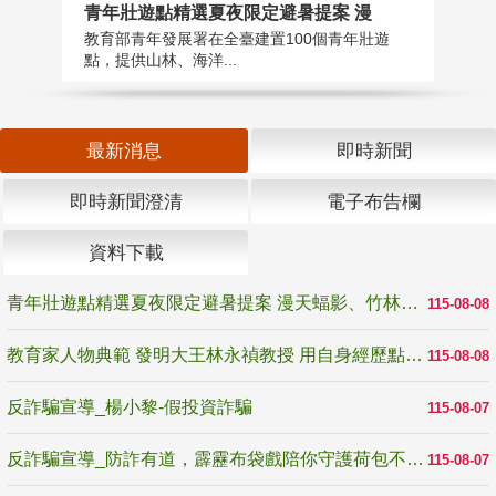
教
青年壯遊點精選夏夜限定避暑提案 漫
在
教育部青年發展署在全臺建置100個青年壯遊
譽
點，提供山林、海洋...
最新消息
即時新聞
即時新聞澄清
電子布告欄
資料下載
青年壯遊點精選夏夜限定避暑提案 漫天蝠影、竹林尋蛙、茶香夜觀 邀青年暮色出發
115-08-08
教育家人物典範 發明大王林永禎教授 用自身經歷點亮學生的路
115-08-08
反詐騙宣導_楊小黎-假投資詐騙
115-08-07
反詐騙宣導_防詐有道，霹靂布袋戲陪你守護荷包不受騙
115-08-07