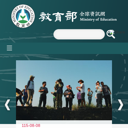
跳到主要內容區塊
mobile_menu
:::
11
115-08-08