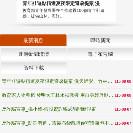
教
青年壯遊點精選夏夜限定避暑提案 漫
在
教育部青年發展署在全臺建置100個青年壯遊
譽
點，提供山林、海洋...
最新消息
即時新聞
即時新聞澄清
電子布告欄
資料下載
青年壯遊點精選夏夜限定避暑提案 漫天蝠影、竹林尋蛙、茶香夜觀 邀青年暮色出發
115-08-08
教育家人物典範 發明大王林永禎教授 用自身經歷點亮學生的路
115-08-08
反詐騙宣導_楊小黎-假投資詐騙
115-08-07
反詐騙宣導_防詐有道，霹靂布袋戲陪你守護荷包不受騙
115-08-07