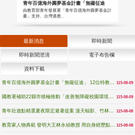
青年百億海外圓夢基金計畫「無礙征途
國
由教育部青年發展署「青年百億海外圓夢基金計
無
畫」支持、台灣適應...
是
最新消息
即時新聞
即時新聞澄清
電子布告欄
資料下載
青年百億海外圓夢基金計畫「無礙征途」 12位特教與弱勢青年勇闖西班牙 跨越感官限制見證生命蛻變
115-08-09
國教署補助22縣市積極推動「改善無障礙校園環境計畫」 打造友善、安全、無礙學習空間
115-08-09
青年壯遊點精選夏夜限定避暑提案 漫天蝠影、竹林尋蛙、茶香夜觀 邀青年暮色出發
115-08-08
教育家人物典範 發明大王林永禎教授 用自身經歷點亮學生的路
115-08-08