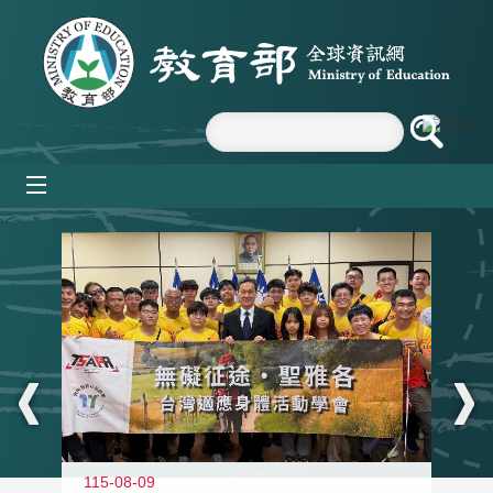
跳到主要內容區塊
mobile_menu
:::
115-08-09
11