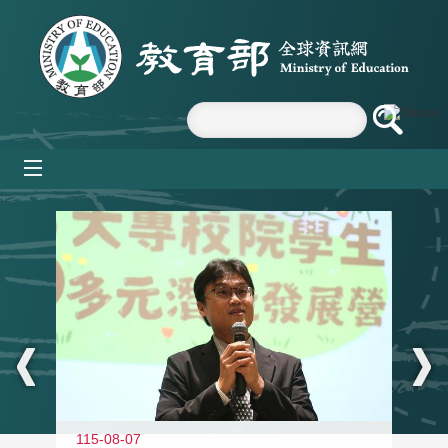
跳到主要內容區塊
mobile_menu
:::
11
115-08-07