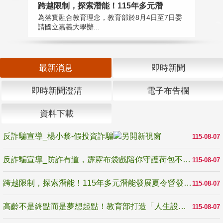
高
跨越限制，探索潛能！115年多元潛
教
為落實融合教育理念，教育部於8月4日至7日委
博
請國立嘉義大學辦...
最新消息
即時新聞
即時新聞澄清
電子布告欄
資料下載
反詐騙宣導_楊小黎-假投資詐騙
115-08-07
反詐騙宣導_防詐有道，霹靂布袋戲陪你守護荷包不受騙
115-08-07
跨越限制，探索潛能！115年多元潛能發展夏令營發掘生命無限可能
115-08-07
高齡不是終點而是夢想起點！教育部打造「人生設計夢工場」 參展第3屆高齡健康產業博覽會
115-08-07