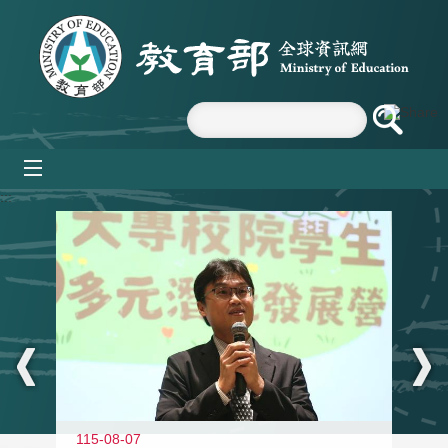
跳到主要內容區塊
mobile_menu
:::
11
115-08-07