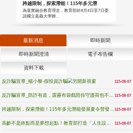
高
跨越限制，探索潛能！115年多元潛
教
為落實融合教育理念，教育部於8月4日至7日委
博
請國立嘉義大學辦...
最新消息
即時新聞
即時新聞澄清
電子布告欄
資料下載
反詐騙宣導_楊小黎-假投資詐騙
115-08-07
反詐騙宣導_防詐有道，霹靂布袋戲陪你守護荷包不受騙
115-08-07
跨越限制，探索潛能！115年多元潛能發展夏令營發掘生命無限可能
115-08-07
高齡不是終點而是夢想起點！教育部打造「人生設計夢工場」 參展第3屆高齡健康產業博覽會
115-08-07