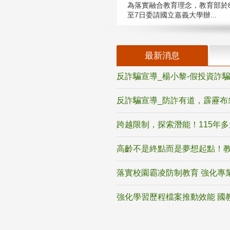
為落實融合教育理念，教育部於8
至7日委請國立嘉義大學辦...
最新消息
反詐騙宣導_楊小黎-假投資詐
反詐騙宣導_防詐有道，霹靂布
跨越限制，探索潛能！115年
高齡不是終點而是夢想起點！教
落實校園霸凌防制教育 強化專
強化學習歷程檔案推動效能 國