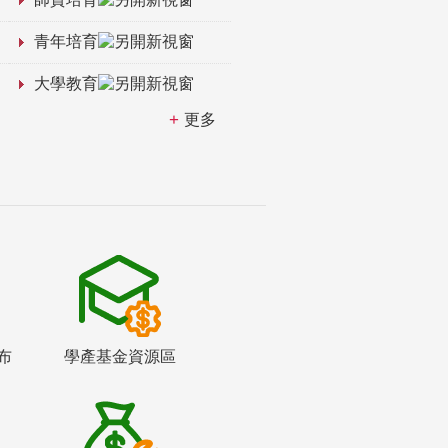
青年培育
大學教育
更多
布
學產基金資源區