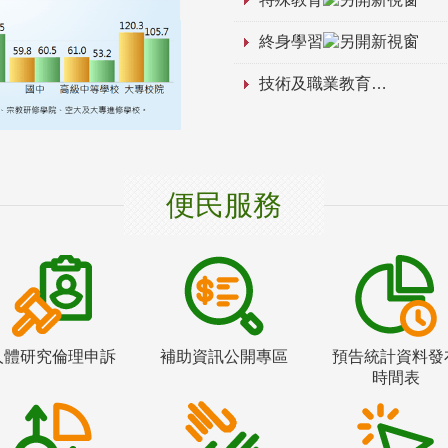
終身學習
技術及職業教育
便民服務
人體研究倫理申訴
補助資訊公開專區
預告統計資料發
時間表