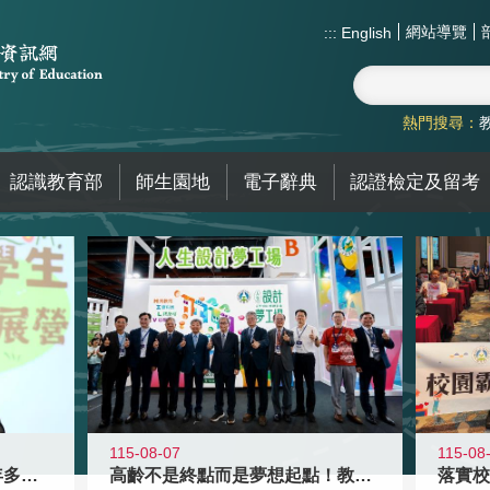
網站導覽
:::
English
熱門搜尋：
認識教育部
師生園地
電子辭典
認證檢定及留考
115-08-07
115-08
高齡不是終點而是夢想起點！教育部打
跨越限制，探索潛能！115年多元潛