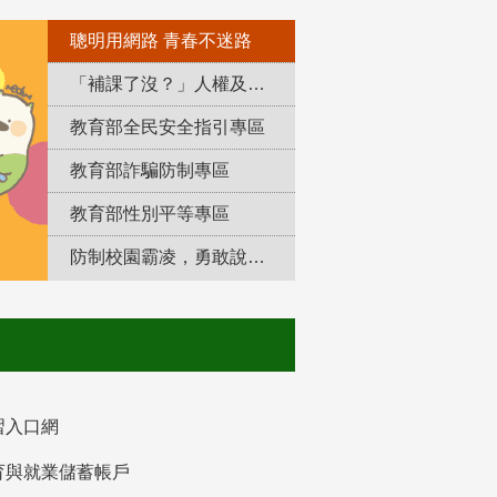
聰明用網路 青春不迷路
「補課了沒？」人權及轉型正義教育專區
教育部全民安全指引專區
教育部詐騙防制專區
教育部性別平等專區
防制校園霸凌，勇敢說出來！
習入口網
育與就業儲蓄帳戶