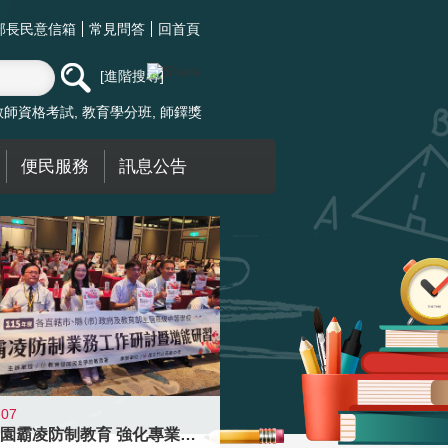
部長民意信箱
常見問答
回首頁
進階搜尋
教師資格考試
教育學分班
師鐸獎
便民服務
訊息公告
-07
落實校園霸凌防制教育 強化專業知能