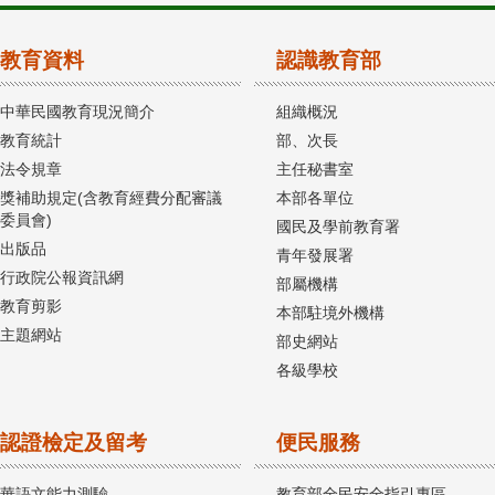
教育資料
認識教育部
中華民國教育現況簡介
組織概況
教育統計
部、次長
法令規章
主任秘書室
獎補助規定(含教育經費分配審議
本部各單位
委員會)
國民及學前教育署
出版品
青年發展署
行政院公報資訊網
部屬機構
教育剪影
本部駐境外機構
主題網站
部史網站
各級學校
認證檢定及留考
便民服務
華語文能力測驗
教育部全民安全指引專區