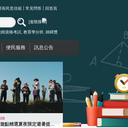
部長民意信箱
常見問答
回首頁
進階搜尋
教師資格考試
教育學分班
師鐸獎
便民服務
訊息公告
-08
青年壯遊點精選夏夜限定避暑提案 漫