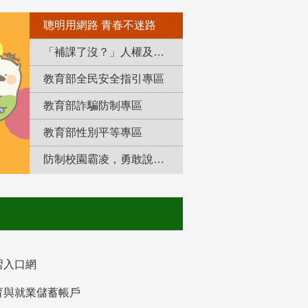
聰明用網路 青春不迷路
「補課了沒？」人權及轉型正義教育專區
教育部全民安全指引專區
教育部詐騙防制專區
教育部性別平等專區
防制校園霸凌，勇敢說出來！
習入口網
育與就業儲蓄帳戶