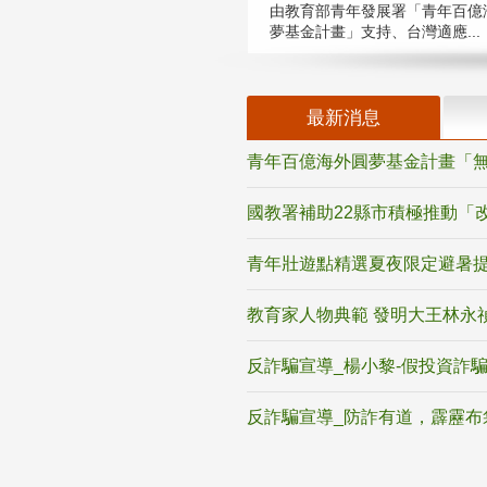
由教育部青年發展署「青年百億
夢基金計畫」支持、台灣適應...
最新消息
青年百億海外圓夢基金計畫「無
國教署補助22縣市積極推動「
青年壯遊點精選夏夜限定避暑提
教育家人物典範 發明大王林永
反詐騙宣導_楊小黎-假投資詐
反詐騙宣導_防詐有道，霹靂布