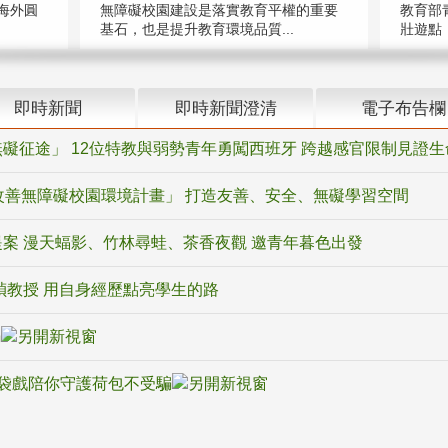
海外圓
無障礙校園建設是落實教育平權的重要
教育部
基石，也是提升教育環境品質...
壯遊點，
即時新聞
即時新聞澄清
電子布告欄
礙征途」 12位特教與弱勢青年勇闖西班牙 跨越感官限制見證生
改善無障礙校園環境計畫」 打造友善、安全、無礙學習空間
案 漫天蝠影、竹林尋蛙、茶香夜觀 邀青年暮色出發
禎教授 用自身經歷點亮學生的路
騙
袋戲陪你守護荷包不受騙