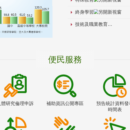
終身學習
技術及職業教育
便民服務
人體研究倫理申訴
補助資訊公開專區
預告統計資料發
時間表