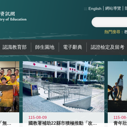
網站導覽
:::
English
熱門搜尋：
認識教育部
師生園地
電子辭典
認證檢定及留考
115-08-09
115-08
青年百億海外圓夢基金計畫「無礙征途
國教署補助22縣市積極推動「改善無