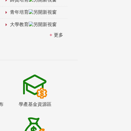
青年培育
大學教育
更多
布
學產基金資源區