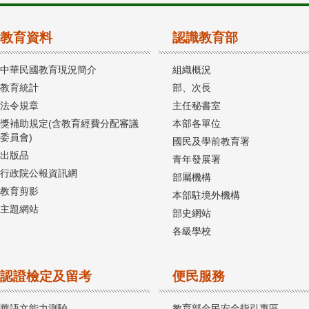
教育資料
認識教育部
中華民國教育現況簡介
組織概況
教育統計
部、次長
法令規章
主任秘書室
獎補助規定(含教育經費分配審議
本部各單位
委員會)
國民及學前教育署
出版品
青年發展署
行政院公報資訊網
部屬機構
教育剪影
本部駐境外機構
主題網站
部史網站
各級學校
認證檢定及留考
便民服務
華語文能力測驗
教育部全民安全指引專區