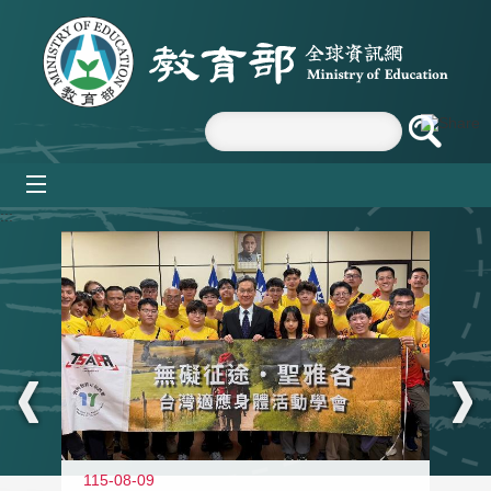
跳到主要內容區塊
mobile_menu
:::
115-08-09
11