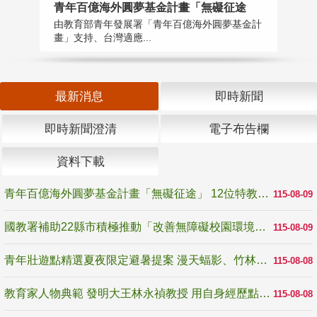
青年百億海外圓夢基金計畫「無礙征途
國
由教育部青年發展署「青年百億海外圓夢基金計
無
畫」支持、台灣適應...
是
最新消息
即時新聞
即時新聞澄清
電子布告欄
資料下載
青年百億海外圓夢基金計畫「無礙征途」 12位特教與弱勢青年勇闖西班牙 跨越感官限制見證生命蛻變
115-08-09
國教署補助22縣市積極推動「改善無障礙校園環境計畫」 打造友善、安全、無礙學習空間
115-08-09
青年壯遊點精選夏夜限定避暑提案 漫天蝠影、竹林尋蛙、茶香夜觀 邀青年暮色出發
115-08-08
教育家人物典範 發明大王林永禎教授 用自身經歷點亮學生的路
115-08-08