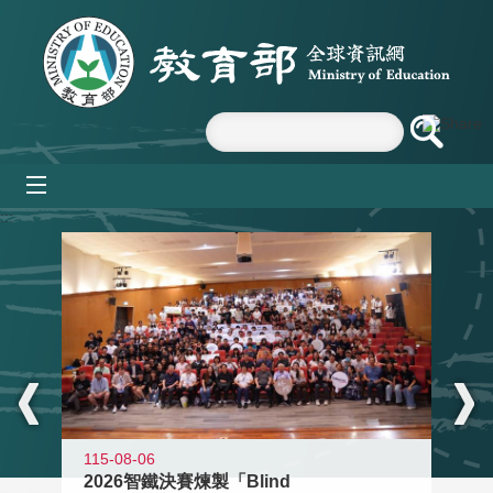
跳到主要內容區塊
mobile_menu
:::
115-08-06
2026智鐵決賽煉製「Blind
11