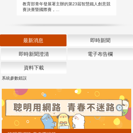
匯
教育部青年發展署主辦的第23屆智慧鐵人創意競
賽決賽暨國際賽，...
教
「
最新消息
即時新聞
即時新聞澄清
電子布告欄
資料下載
系統參數錯誤