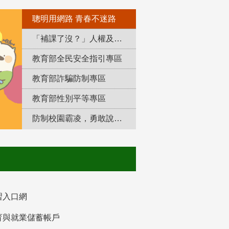
聰明用網路 青春不迷路
「補課了沒？」人權及轉型正義教育專區
教育部全民安全指引專區
教育部詐騙防制專區
教育部性別平等專區
防制校園霸凌，勇敢說出來！
習入口網
育與就業儲蓄帳戶