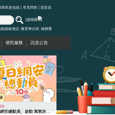
部長民意信箱
常見問答
回首頁
進階搜尋
教師資格考試
教育學分班
師鐸獎
便民服務
訊息公告
-05
「夏日網安總動員」啟動 寓教於樂提