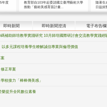
5年度
教育部自103年起委請國立臺灣藝術大學
隨著生
推動「藝術美感育苗計畫...
日益頻繁
即時新聞
即時新聞澄清
電子布告欄
碼補助師培教學實踐研究 10月師培國際研討會交流教學實踐經
 以多元課程培養學生瞭解誠信專業與倫理價值
草案
》修正草案
日學校接力「棒棒傳美感」
於樂提升全民數位素養