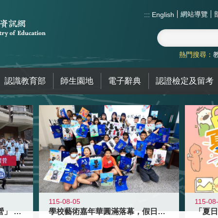
網站導覽
:::
English
熱門搜尋：
認識教育部
師生園地
電子辭典
認證檢定及留考
115-08-05
115-08
國教署「全國高中暑期研習營」 以多
學校藝術嘉年華圓滿落幕，假日學校接