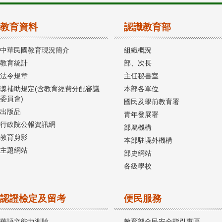
教育資料
認識教育部
中華民國教育現況簡介
組織概況
教育統計
部、次長
法令規章
主任秘書室
獎補助規定(含教育經費分配審議
本部各單位
委員會)
國民及學前教育署
出版品
青年發展署
行政院公報資訊網
部屬機構
教育剪影
本部駐境外機構
主題網站
部史網站
各級學校
認證檢定及留考
便民服務
華語文能力測驗
教育部全民安全指引專區