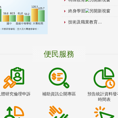
終身學習
技術及職業教育
便民服務
人體研究倫理申訴
補助資訊公開專區
預告統計資料發
時間表