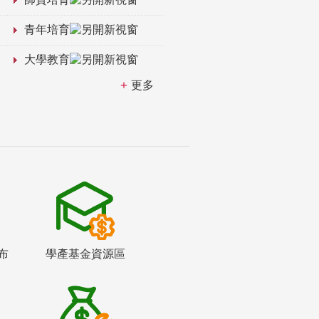
青年培育
大學教育
更多
布
學產基金資源區