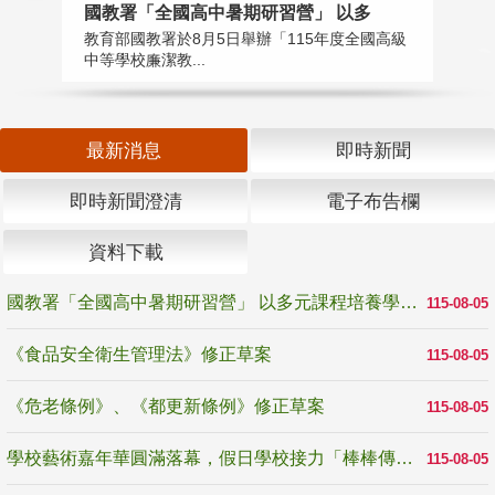
國教署「全國高中暑期研習營」 以多
學
教育部國教署於8月5日舉辦「115年度全國高級
教
中等學校廉潔教...
「
最新消息
即時新聞
即時新聞澄清
電子布告欄
資料下載
國教署「全國高中暑期研習營」 以多元課程培養學生瞭解誠信專業與倫理價值
115-08-05
《食品安全衛生管理法》修正草案
115-08-05
《危老條例》、《都更新條例》修正草案
115-08-05
學校藝術嘉年華圓滿落幕，假日學校接力「棒棒傳美感」
115-08-05