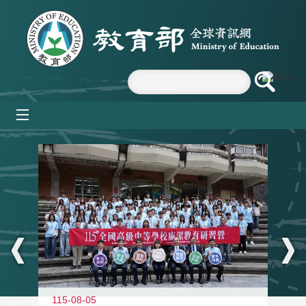
跳到主要內容區塊
mobile_menu
:::
115-08-05
11