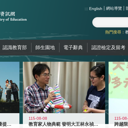
網站導覽
:::
English
熱門搜尋：
認識教育部
師生園地
電子辭典
認證檢定及留考
115-08-08
115-08
教育家人物典範 發明大王林永禎教授
青年壯遊點精選夏夜限定避暑提案 漫