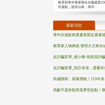
教育部青年發展署在全臺建置10
壯遊點，提供山林、海洋...
最新消息
青年壯遊點精選夏夜限定避暑提
教育家人物典範 發明大王林永
反詐騙宣導_楊小黎-假投資詐
反詐騙宣導_防詐有道，霹靂布
跨越限制，探索潛能！115年
高齡不是終點而是夢想起點！教