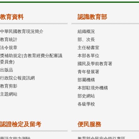
教育資料
認識教育部
中華民國教育現況簡介
組織概況
教育統計
部、次長
法令規章
主任秘書室
獎補助規定(含教育經費分配審議
本部各單位
委員會)
國民及學前教育署
出版品
青年發展署
行政院公報資訊網
部屬機構
教育剪影
本部駐境外機構
主題網站
部史網站
各級學校
認證檢定及留考
便民服務
華語文能力測驗
教育部全民安全指引專區