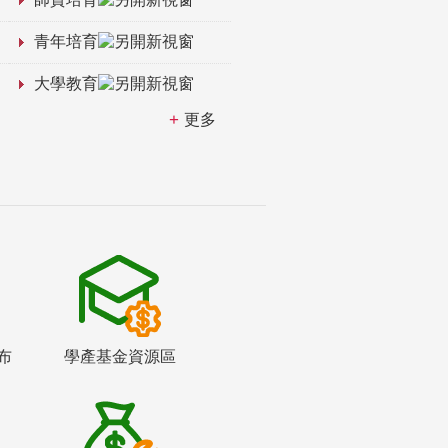
青年培育
大學教育
更多
布
學產基金資源區