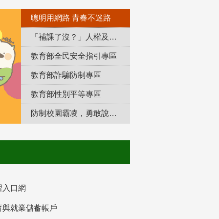
聰明用網路 青春不迷路
「補課了沒？」人權及轉型正義教育專區
教育部全民安全指引專區
教育部詐騙防制專區
教育部性別平等專區
防制校園霸凌，勇敢說出來！
習入口網
育與就業儲蓄帳戶