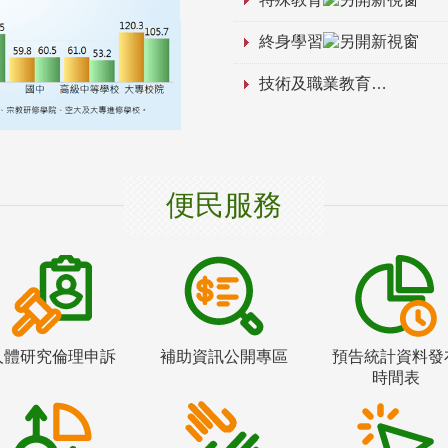
終身學習
技術及職業教育
便民服務
人體研究倫理申訴
補助資訊公開專區
預告統計資料發
時間表