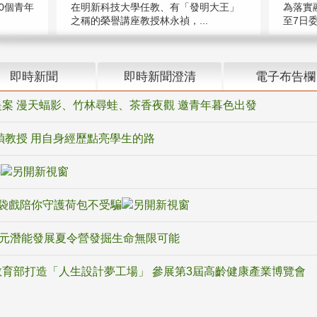
在明新科技大學任教、有「發明大王」
0個青年
為落實
之稱的榮譽講座教授林永禎，...
至7日委
即時新聞
即時新聞澄清
電子布告欄
案 漫天蝠影、竹林尋蛙、茶香夜觀 邀青年暮色出發
禎教授 用自身經歷點亮學生的路
騙
袋戲陪你守護荷包不受騙
多元潛能發展夏令營發掘生命無限可能
育部打造「人生設計夢工場」 參展第3屆高齡健康產業博覽會