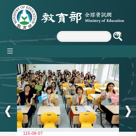
跳到主要內容區塊
mobile_menu
:::
115-08-07
11