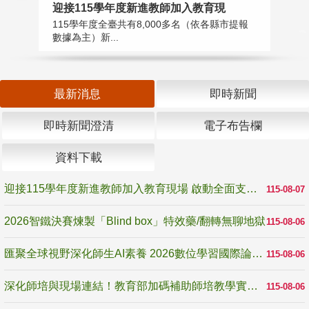
迎接115學年度新進教師加入教育現
2
115學年度全臺共有8,000多名（依各縣市提報
教
數據為主）新...
賽
最新消息
即時新聞
即時新聞澄清
電子布告欄
資料下載
迎接115學年度新進教師加入教育現場 啟動全面支持陪伴
115-08-07
2026智鐵決賽煉製「Blind box」特效藥/翻轉無聊地獄
115-08-06
匯聚全球視野深化師生AI素養 2026數位學習國際論壇高雄登場
115-08-06
深化師培與現場連結！教育部加碼補助師培教學實踐研究 10月師培國際研討會交流教學實踐經驗
115-08-06