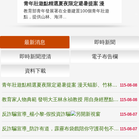
教
青年壯遊點精選夏夜限定避暑提案 漫
在
教育部青年發展署在全臺建置100個青年壯遊
譽
點，提供山林、海洋...
最新消息
即時新聞
即時新聞澄清
電子布告欄
資料下載
青年壯遊點精選夏夜限定避暑提案 漫天蝠影、竹林尋蛙、茶香夜觀 邀青年暮色出發
115-08-08
教育家人物典範 發明大王林永禎教授 用自身經歷點亮學生的路
115-08-08
反詐騙宣導_楊小黎-假投資詐騙
115-08-07
反詐騙宣導_防詐有道，霹靂布袋戲陪你守護荷包不受騙
115-08-07