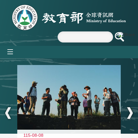
跳到主要內容區塊
mobile_menu
:::
11
115-08-08