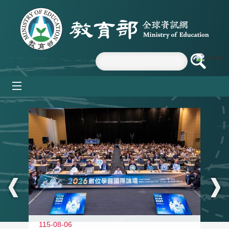
跳到主要內容區塊
mobile_menu
:::
115-08-06
11