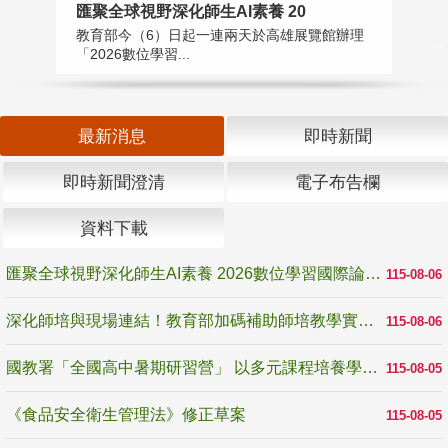
匯聚全球視野深化師生AI素養 20
國
教育部今（6）日起一連兩天於高雄展覽館辦理
教
「2026數位學習...
中
最新消息
即時新聞
即時新聞澄清
電子布告欄
資料下載
匯聚全球視野深化師生AI素養 2026數位學習國際論壇高雄登場
115-08-06
深化師培與現場連結！教育部加碼補助師培教學實踐研究 10月師培國際研討會交流教學實踐經驗
115-08-06
國教署「全國高中暑期研習營」 以多元課程培養學生瞭解誠信專業與倫理價值
115-08-05
《食品安全衛生管理法》修正草案
115-08-05