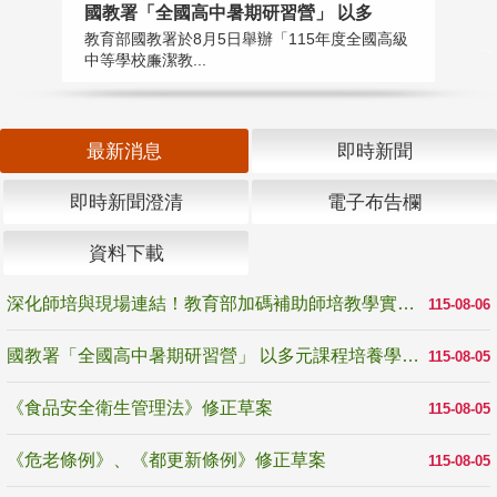
國教署「全國高中暑期研習營」 以多
學
教育部國教署於8月5日舉辦「115年度全國高級
教
中等學校廉潔教...
「
最新消息
即時新聞
即時新聞澄清
電子布告欄
資料下載
深化師培與現場連結！教育部加碼補助師培教學實踐研究 10月師培國際研討會交流教學實踐經驗
115-08-06
國教署「全國高中暑期研習營」 以多元課程培養學生瞭解誠信專業與倫理價值
115-08-05
《食品安全衛生管理法》修正草案
115-08-05
《危老條例》、《都更新條例》修正草案
115-08-05