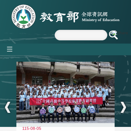
跳到主要內容區塊
mobile_menu
:::
115-08-05
11