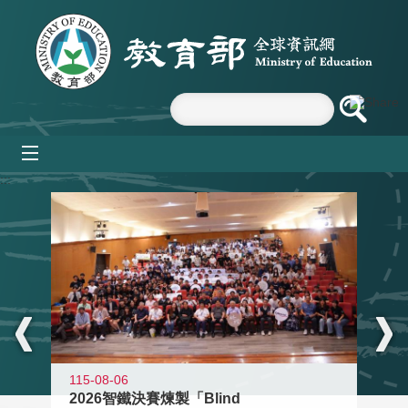
跳到主要內容區塊
mobile_menu
:::
115-08-06
2026智鐵決賽煉製「Blind
11