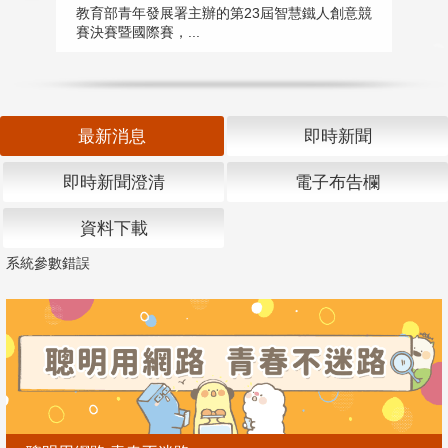
匯
教育部青年發展署主辦的第23屆智慧鐵人創意競
賽決賽暨國際賽，...
教
「
最新消息
即時新聞
即時新聞澄清
電子布告欄
資料下載
系統參數錯誤