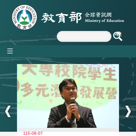
跳到主要內容區塊
mobile_menu
:::
11
115-08-07