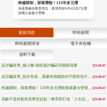
高
跨越限制，探索潛能！115年多元潛
教
為落實融合教育理念，教育部於8月4日至7日委
博
請國立嘉義大學辦...
最新消息
即時新聞
即時新聞澄清
電子布告欄
資料下載
反詐騙宣導_楊小黎-假投資詐騙
115-08-07
反詐騙宣導_防詐有道，霹靂布袋戲陪你守護荷包不受騙
115-08-07
跨越限制，探索潛能！115年多元潛能發展夏令營發掘生命無限可能
115-08-07
高齡不是終點而是夢想起點！教育部打造「人生設計夢工場」 參展第3屆高齡健康產業博覽會
115-08-07