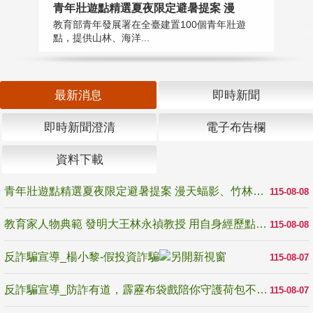
教
青年壯遊點精選夏夜限定避暑提案 漫
在
教育部青年發展署在全臺建置100個青年壯遊
譽
點，提供山林、海洋...
最新消息
即時新聞
即時新聞澄清
電子布告欄
資料下載
青年壯遊點精選夏夜限定避暑提案 漫天蝠影、竹林尋蛙、茶香夜觀 邀青年暮色出發
115-08-08
教育家人物典範 發明大王林永禎教授 用自身經歷點亮學生的路
115-08-08
反詐騙宣導_楊小黎-假投資詐騙
115-08-07
反詐騙宣導_防詐有道，霹靂布袋戲陪你守護荷包不受騙
115-08-07