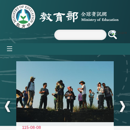
跳到主要內容區塊
mobile_menu
:::
11
115-08-08