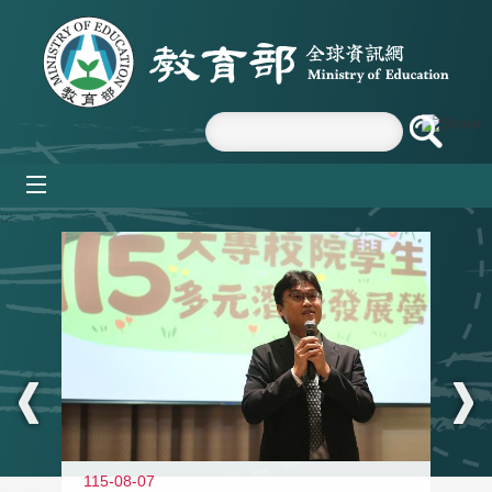
跳到主要內容區塊
mobile_menu
:::
115-08-07
11