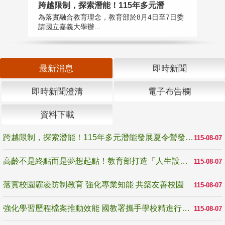
跨越限制，探索潛能！115年多元潛
高
為落實融合教育理念，教育部於8月4日至7日委
教
請國立嘉義大學辦...
博
最新消息
即時新聞
即時新聞澄清
電子布告欄
資料下載
跨越限制，探索潛能！115年多元潛能發展夏令營發掘生命無限可能
115-08-07
高齡不是終點而是夢想起點！教育部打造「人生設計夢工場」 參展第3屆高齡健康產業博覽會
115-08-07
落實校園霸凌防制教育 強化專業知能 共築友善校園
115-08-07
強化學習歷程檔案推動效能 國教署攜手學校精進行政與教學支持
115-08-07