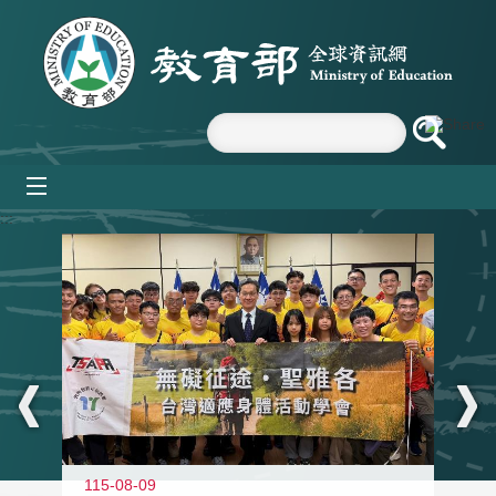
跳到主要內容區塊
mobile_menu
:::
115-08-09
11