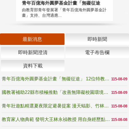
青年百億海外圓夢基金計畫「無礙征途
國
由教育部青年發展署「青年百億海外圓夢基金計
無
畫」支持、台灣適應...
是
最新消息
即時新聞
即時新聞澄清
電子布告欄
資料下載
青年百億海外圓夢基金計畫「無礙征途」 12位特教與弱勢青年勇闖西班牙 跨越感官限制見證生命蛻變
115-08-09
國教署補助22縣市積極推動「改善無障礙校園環境計畫」 打造友善、安全、無礙學習空間
115-08-09
青年壯遊點精選夏夜限定避暑提案 漫天蝠影、竹林尋蛙、茶香夜觀 邀青年暮色出發
115-08-08
教育家人物典範 發明大王林永禎教授 用自身經歷點亮學生的路
115-08-08