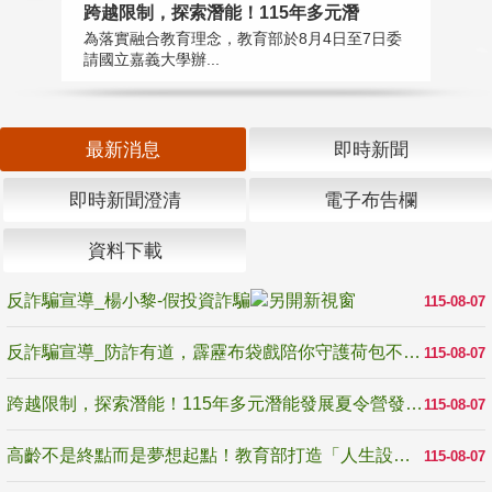
高
跨越限制，探索潛能！115年多元潛
教
為落實融合教育理念，教育部於8月4日至7日委
博
請國立嘉義大學辦...
最新消息
即時新聞
即時新聞澄清
電子布告欄
資料下載
反詐騙宣導_楊小黎-假投資詐騙
115-08-07
反詐騙宣導_防詐有道，霹靂布袋戲陪你守護荷包不受騙
115-08-07
跨越限制，探索潛能！115年多元潛能發展夏令營發掘生命無限可能
115-08-07
高齡不是終點而是夢想起點！教育部打造「人生設計夢工場」 參展第3屆高齡健康產業博覽會
115-08-07