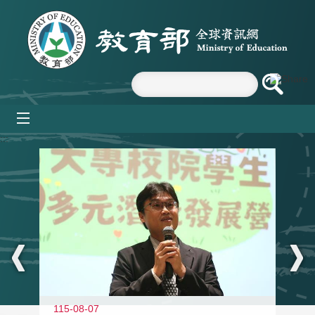
跳到主要內容區塊
mobile_menu
:::
11
115-08-07