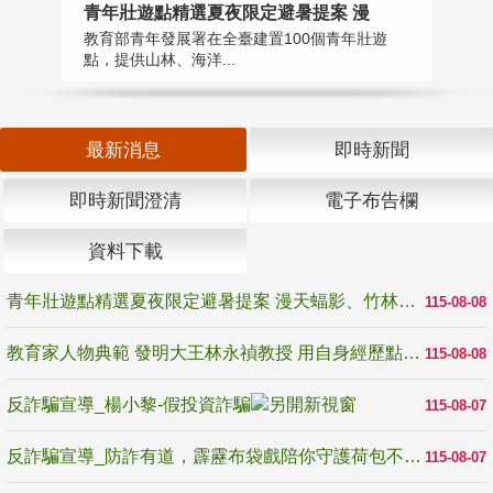
教
青年壯遊點精選夏夜限定避暑提案 漫
在
教育部青年發展署在全臺建置100個青年壯遊
譽
點，提供山林、海洋...
最新消息
即時新聞
即時新聞澄清
電子布告欄
資料下載
青年壯遊點精選夏夜限定避暑提案 漫天蝠影、竹林尋蛙、茶香夜觀 邀青年暮色出發
115-08-08
教育家人物典範 發明大王林永禎教授 用自身經歷點亮學生的路
115-08-08
反詐騙宣導_楊小黎-假投資詐騙
115-08-07
反詐騙宣導_防詐有道，霹靂布袋戲陪你守護荷包不受騙
115-08-07