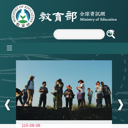
跳到主要內容區塊
mobile_menu
:::
11
115-08-08