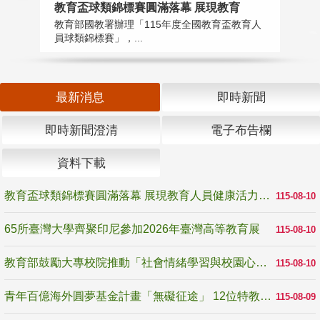
教育盃球類錦標賽圓滿落幕 展現教育
6
教育部國教署辦理「115年度全國教育盃教育人
「
員球類錦標賽」，...
首
最新消息
即時新聞
即時新聞澄清
電子布告欄
資料下載
教育盃球類錦標賽圓滿落幕 展現教育人員健康活力與團隊精神
115-08-10
65所臺灣大學齊聚印尼參加2026年臺灣高等教育展
115-08-10
教育部鼓勵大專校院推動「社會情緒學習與校園心理健康促進計畫」 培育校園「心」韌性
115-08-10
青年百億海外圓夢基金計畫「無礙征途」 12位特教與弱勢青年勇闖西班牙 跨越感官限制見證生命蛻變
115-08-09