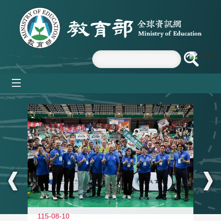
跳到主要內容區塊
mobile_menu
:::
115-08-10
11