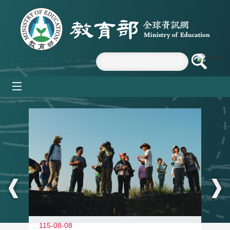
跳到主要內容區塊
mobile_menu
:::
11
115-08-08