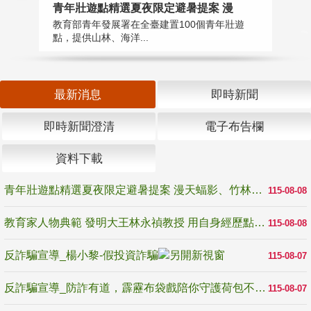
教
青年壯遊點精選夏夜限定避暑提案 漫
在
教育部青年發展署在全臺建置100個青年壯遊
譽
點，提供山林、海洋...
最新消息
即時新聞
即時新聞澄清
電子布告欄
資料下載
青年壯遊點精選夏夜限定避暑提案 漫天蝠影、竹林尋蛙、茶香夜觀 邀青年暮色出發
115-08-08
教育家人物典範 發明大王林永禎教授 用自身經歷點亮學生的路
115-08-08
反詐騙宣導_楊小黎-假投資詐騙
115-08-07
反詐騙宣導_防詐有道，霹靂布袋戲陪你守護荷包不受騙
115-08-07