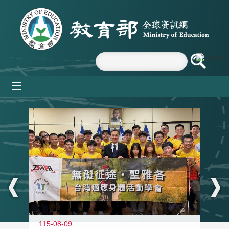
跳到主要內容區塊
mobile_menu
:::
115-08-09
11