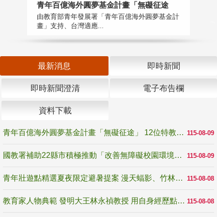
青年百億海外圓夢基金計畫「無礙征途
國
由教育部青年發展署「青年百億海外圓夢基金計
無
畫」支持、台灣適應...
是
最新消息
即時新聞
即時新聞澄清
電子布告欄
資料下載
青年百億海外圓夢基金計畫「無礙征途」 12位特教與弱勢青年勇闖西班牙 跨越感官限制見證生命蛻變
115-08-09
國教署補助22縣市積極推動「改善無障礙校園環境計畫」 打造友善、安全、無礙學習空間
115-08-09
青年壯遊點精選夏夜限定避暑提案 漫天蝠影、竹林尋蛙、茶香夜觀 邀青年暮色出發
115-08-08
教育家人物典範 發明大王林永禎教授 用自身經歷點亮學生的路
115-08-08