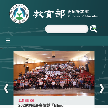
跳到主要內容區塊
mobile_menu
:::
115-08-06
2026智鐵決賽煉製「Blind
11