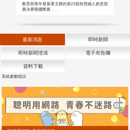
匯
教育部青年發展署主辦的第23屆智慧鐵人創意競
賽決賽暨國際賽，...
教
「
最新消息
即時新聞
即時新聞澄清
電子布告欄
資料下載
系統參數錯誤